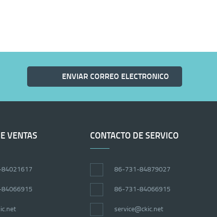
ENVIAR CORREO ELECTRONICO
E VENTAS
CONTACTO DE SERVICO
-84021617
86-731-84879027
-84066915
86-731-84066915
ic.net
service@ckic.net