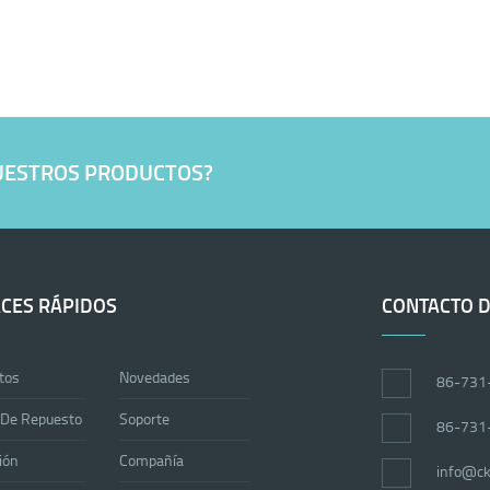
NUESTROS PRODUCTOS?
CES RÁPIDOS
CONTACTO D
tos
Novedades
86-731
 De Repuesto
Soporte
86-731
ión
Compañía
info@ck