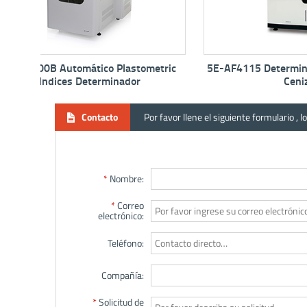
etric
5E-AF4115 Determinador de Fusión de
5E Series
Ceniza