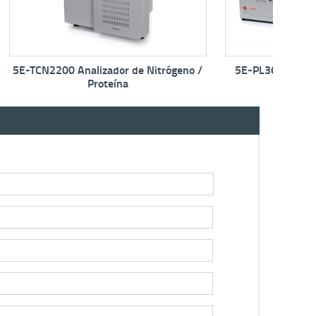
trógeno /
5E-PL360 Automatico Limpiador por
5
Vaso de Carbón